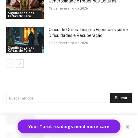
Generosidade e Poder nas Leituras
18 de fevereiro de 2026
Significados das
Cartas de Tarô
Cinco de Ouros: Insights Espirituais sobre
Dificuldades e Recuperação
16 de fevereiro de 2026
Significados das
Cartas de Tarô
Buscar
Buscar artigos
RECENTES
×
Your Tarot readings need more care
Significado do Sete de Ouros: